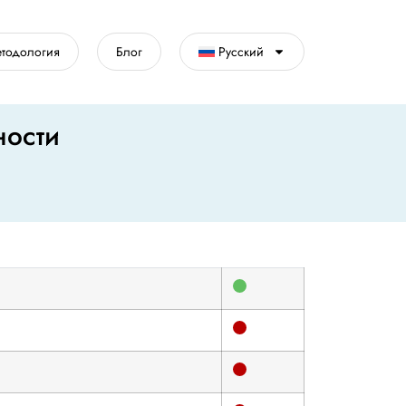
тодология
Блог
Русский
ности
Good
Bad
Bad